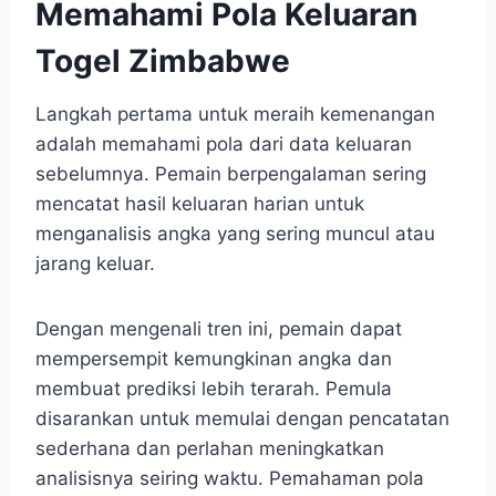
Memahami Pola Keluaran
Togel Zimbabwe
Langkah pertama untuk meraih kemenangan
adalah memahami pola dari data keluaran
sebelumnya. Pemain berpengalaman sering
mencatat hasil keluaran harian untuk
menganalisis angka yang sering muncul atau
jarang keluar.
Dengan mengenali tren ini, pemain dapat
mempersempit kemungkinan angka dan
membuat prediksi lebih terarah. Pemula
disarankan untuk memulai dengan pencatatan
sederhana dan perlahan meningkatkan
analisisnya seiring waktu. Pemahaman pola