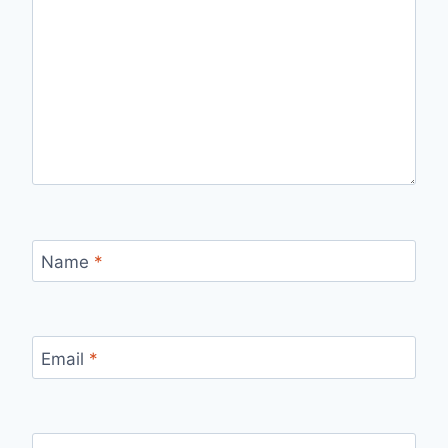
Name
*
Email
*