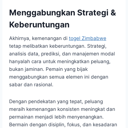
Menggabungkan Strategi &
Keberuntungan
Akhirnya, kemenangan di
togel Zimbabwe
tetap melibatkan keberuntungan. Strategi,
analisis data, prediksi, dan manajemen modal
hanyalah cara untuk meningkatkan peluang,
bukan jaminan. Pemain yang bijak
menggabungkan semua elemen ini dengan
sabar dan rasional.
Dengan pendekatan yang tepat, peluang
meraih kemenangan konsisten meningkat dan
permainan menjadi lebih menyenangkan.
Bermain dengan disiplin, fokus, dan kesadaran