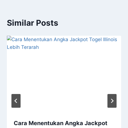
Similar Posts
Cara Menentukan Angka Jackpot