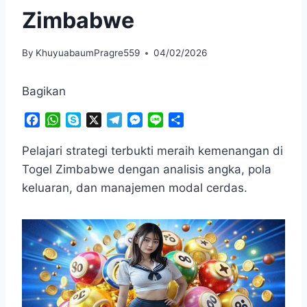
Zimbabwe
By
KhuyuabaumPragre559
04/02/2026
Bagikan
F
W
S
X
T
M
L
S
a
h
k
e
e
i
h
c
a
y
l
s
n
a
Pelajari strategi terbukti meraih kemenangan di
e
t
p
e
s
e
r
Togel Zimbabwe dengan analisis angka, pola
b
s
e
g
e
e
keluaran, dan manajemen modal cerdas.
o
A
r
n
o
p
a
g
k
p
m
e
r