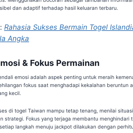
sibel dan adaptif terhadap hasil keluaran terbaru.
a:
Rahasia Sukses Bermain Togel Island
ola Angka
mosi & Fokus Permainan
ndali emosi adalah aspek penting untuk meraih kemen
hilangan fokus saat menghadapi kekalahan beruntun at
ng kecil.
es di togel Taiwan mampu tetap tenang, menilai situasi
 strategi. Fokus yang terjaga membantu menghindari t
etiap langkah menuju jackpot dilakukan dengan perhi