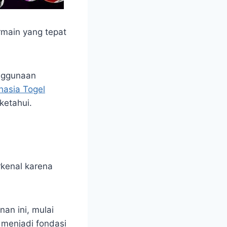
rmain yang tepat
nggunaan
hasia Togel
ketahui.
rkenal karena
an ini, mulai
 menjadi fondasi