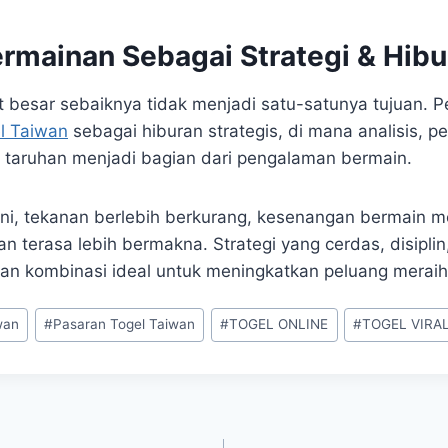
ermainan Sebagai Strategi & Hibu
 besar sebaiknya tidak menjadi satu-satunya tujuan. P
l Taiwan
sebagai hiburan strategis, di mana analisis, p
taruhan menjadi bagian dari pengalaman bermain.
ni, tekanan berlebih berkurang, kesenangan bermain m
 terasa lebih bermakna. Strategi yang cerdas, disiplin
n kombinasi ideal untuk meningkatkan peluang meraih 
wan
#
Pasaran Togel Taiwan
#
TOGEL ONLINE
#
TOGEL VIRA