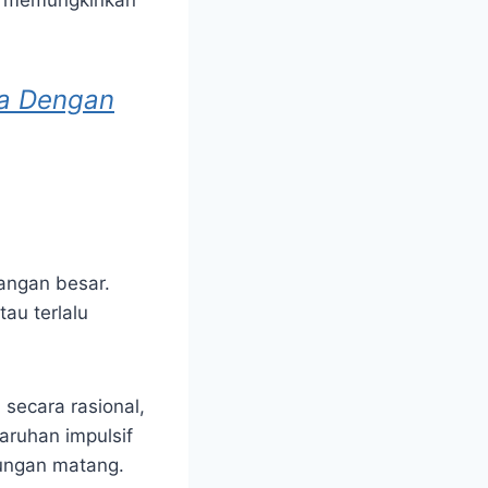
ia Dengan
angan besar.
au terlalu
 secara rasional,
aruhan impulsif
tungan matang.