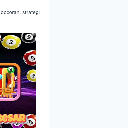
 bocoran, strategi