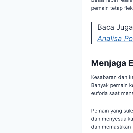
pemain tetap flek
Baca Jug
Analisa P
Menjaga E
Kesabaran dan ke
Banyak pemain ke
euforia saat mena
Pemain yang suks
dan menyesuaikan
dan memastikan s