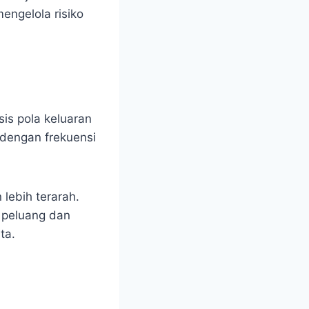
engelola risiko
is pola keluaran
 dengan frekuensi
lebih terarah.
 peluang dan
ta.