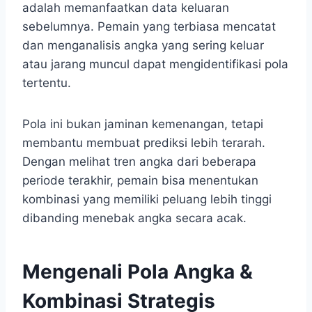
adalah memanfaatkan data keluaran
sebelumnya. Pemain yang terbiasa mencatat
dan menganalisis angka yang sering keluar
atau jarang muncul dapat mengidentifikasi pola
tertentu.
Pola ini bukan jaminan kemenangan, tetapi
membantu membuat prediksi lebih terarah.
Dengan melihat tren angka dari beberapa
periode terakhir, pemain bisa menentukan
kombinasi yang memiliki peluang lebih tinggi
dibanding menebak angka secara acak.
Mengenali Pola Angka &
Kombinasi Strategis