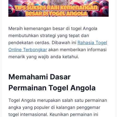
Meraih kemenangan besar di togel Angola
membutuhkan strategi yang tepat dan
pendekatan cerdas. Dibawah ini
Rahasia Togel
Online Terbongkar
akan memberikan informasi
menarik yang wajib anda ketahui.
Memahami Dasar
Permainan Togel Angola
Togel Angola merupakan salah satu permainan
angka yang populer di kalangan penggemar
togel internasional. Keunikan permainan ini