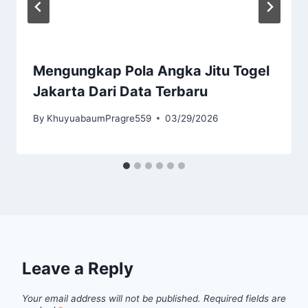
Mengungkap Pola Angka Jitu Togel
Jakarta Dari Data Terbaru
By
KhuyuabaumPragre559
03/29/2026
Leave a Reply
Your email address will not be published.
Required fields are