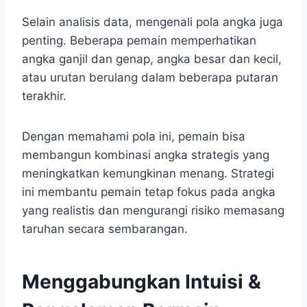
Selain analisis data, mengenali pola angka juga
penting. Beberapa pemain memperhatikan
angka ganjil dan genap, angka besar dan kecil,
atau urutan berulang dalam beberapa putaran
terakhir.
Dengan memahami pola ini, pemain bisa
membangun kombinasi angka strategis yang
meningkatkan kemungkinan menang. Strategi
ini membantu pemain tetap fokus pada angka
yang realistis dan mengurangi risiko memasang
taruhan secara sembarangan.
Menggabungkan Intuisi &