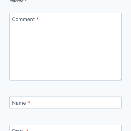
marked
*
Comment
*
Name
*