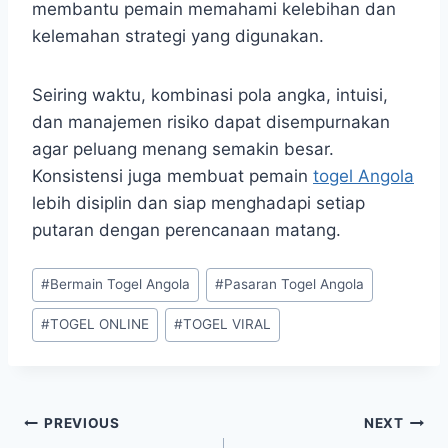
membantu pemain memahami kelebihan dan
kelemahan strategi yang digunakan.
Seiring waktu, kombinasi pola angka, intuisi,
dan manajemen risiko dapat disempurnakan
agar peluang menang semakin besar.
Konsistensi juga membuat pemain
togel Angola
lebih disiplin dan siap menghadapi setiap
putaran dengan perencanaan matang.
Post
#
Bermain Togel Angola
#
Pasaran Togel Angola
Tags:
#
TOGEL ONLINE
#
TOGEL VIRAL
Post
PREVIOUS
NEXT