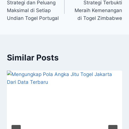
Strategi dan Peluang
Strategi Terbukti
navigation
Maksimal di Setiap
Meraih Kemenangan
Undian Togel Portugal
di Togel Zimbabwe
Similar Posts