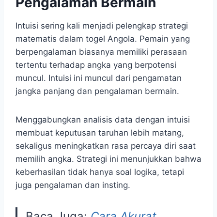
Pengalaman Bermain
Intuisi sering kali menjadi pelengkap strategi
matematis dalam togel Angola. Pemain yang
berpengalaman biasanya memiliki perasaan
tertentu terhadap angka yang berpotensi
muncul. Intuisi ini muncul dari pengamatan
jangka panjang dan pengalaman bermain.
Menggabungkan analisis data dengan intuisi
membuat keputusan taruhan lebih matang,
sekaligus meningkatkan rasa percaya diri saat
memilih angka. Strategi ini menunjukkan bahwa
keberhasilan tidak hanya soal logika, tetapi
juga pengalaman dan insting.
Baca Juga:
Cara Akurat