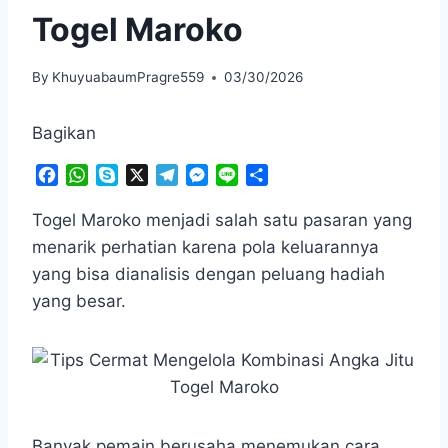
Togel Maroko
By
KhuyuabaumPragre559
03/30/2026
Bagikan
F
W
S
X
T
M
L
S
a
h
k
e
e
i
h
c
a
y
l
s
n
a
Togel Maroko menjadi salah satu pasaran yang
e
t
p
e
s
e
r
menarik perhatian karena pola keluarannya
b
s
e
g
e
e
yang bisa dianalisis dengan peluang hadiah
o
A
r
n
yang besar.
o
p
a
g
k
p
m
e
r
Banyak pemain berusaha menemukan cara