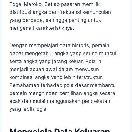
Togel Maroko. Setiap pasaran memiliki
distribusi angka dan frekuensi kemunculan
yang berbeda, sehingga penting untuk
mengenali karakteristiknya.
Dengan mempelajari data historis, pemain
dapat mengetahui angka yang sering muncul
serta angka yang jarang keluar. Pola ini
menjadi acuan awal dalam menyusun
kombinasi angka yang lebih terstruktur.
Pemahaman terhadap pola dasar membantu
pemain menghindari pemilihan angka secara
acak dan mulai menggunakan pendekatan
yang lebih logis.
Mengelola Data Keluaran