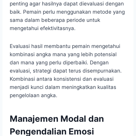
penting agar hasilnya dapat dievaluasi dengan
baik. Pemain perlu menggunakan metode yang
sama dalam beberapa periode untuk
mengetahui efektivitasnya.
Evaluasi hasil membantu pemain mengetahui
kombinasi angka mana yang lebih potensial
dan mana yang perlu diperbaiki. Dengan
evaluasi, strategi dapat terus disempurnakan.
Kombinasi antara konsistensi dan evaluasi
menjadi kunci dalam meningkatkan kualitas
pengelolaan angka.
Manajemen Modal dan
Pengendalian Emosi