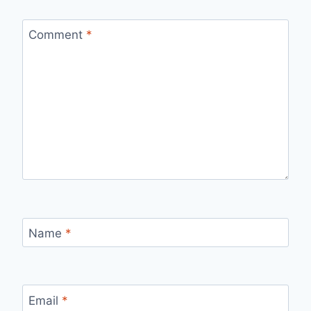
Comment
*
Name
*
Email
*