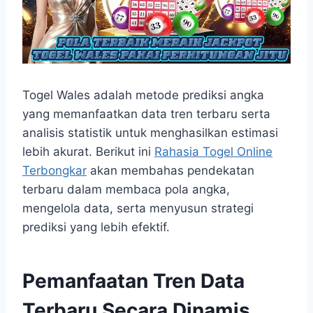
Togel Wales adalah metode prediksi angka
yang memanfaatkan data tren terbaru serta
analisis statistik untuk menghasilkan estimasi
lebih akurat. Berikut ini
Rahasia Togel Online
Terbongkar
akan membahas pendekatan
terbaru dalam membaca pola angka,
mengelola data, serta menyusun strategi
prediksi yang lebih efektif.
Pemanfaatan Tren Data
Terbaru Secara Dinamis