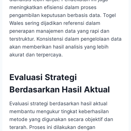
meningkatkan efisiensi dalam proses
pengambilan keputusan berbasis data. Togel
Wales sering dijadikan referensi dalam
penerapan manajemen data yang rapi dan
terstruktur. Konsistensi dalam pengelolaan data
akan memberikan hasil analisis yang lebih
akurat dan terpercaya.
Evaluasi Strategi
Berdasarkan Hasil Aktual
Evaluasi strategi berdasarkan hasil aktual
membantu mengukur tingkat keberhasilan
metode yang digunakan secara objektif dan
terarah. Proses ini dilakukan dengan