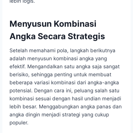
lebih logis.
Menyusun Kombinasi
Angka Secara Strategis
Setelah memahami pola, langkah berikutnya
adalah menyusun kombinasi angka yang
efektif. Mengandalkan satu angka saja sangat
berisiko, sehingga penting untuk membuat
beberapa variasi kombinasi dari angka-angka
potensial. Dengan cara ini, peluang salah satu
kombinasi sesuai dengan hasil undian menjadi
lebih besar. Menggabungkan angka panas dan
angka dingin menjadi strategi yang cukup
populer.