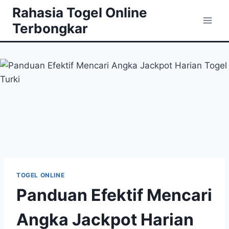
Skip
Rahasia Togel Online
to
Terbongkar
content
TOGEL ONLINE
Panduan Efektif Mencari
Angka Jackpot Harian