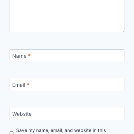
Name
*
Email
*
Website
Save my name, email, and website in this