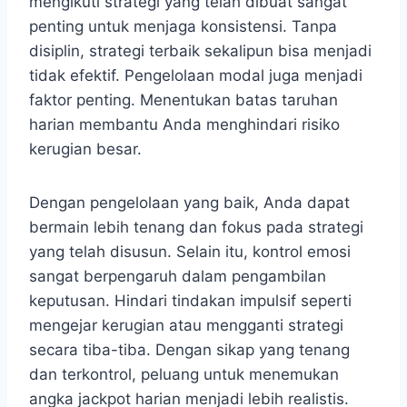
mengikuti strategi yang telah dibuat sangat
penting untuk menjaga konsistensi. Tanpa
disiplin, strategi terbaik sekalipun bisa menjadi
tidak efektif. Pengelolaan modal juga menjadi
faktor penting. Menentukan batas taruhan
harian membantu Anda menghindari risiko
kerugian besar.
Dengan pengelolaan yang baik, Anda dapat
bermain lebih tenang dan fokus pada strategi
yang telah disusun. Selain itu, kontrol emosi
sangat berpengaruh dalam pengambilan
keputusan. Hindari tindakan impulsif seperti
mengejar kerugian atau mengganti strategi
secara tiba-tiba. Dengan sikap yang tenang
dan terkontrol, peluang untuk menemukan
angka jackpot harian menjadi lebih realistis.